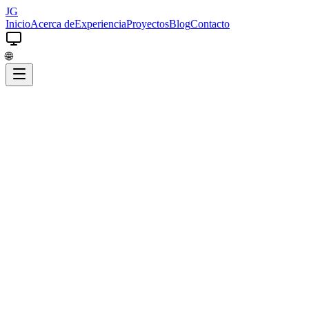
JG
Inicio
Acerca de
Experiencia
Proyectos
Blog
Contacto
🌐